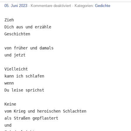
für
05. Juni 2023
·
Kommentare deaktiviert
· Kategorien:
Gedichte
Befehle
in
friedlichen
Zieh

Zeiten
Dich aus und erzähle

Geschichten

von früher und damals

und jetzt

Vielleicht

kann ich schlafen

wenn

Du leise sprichst

Keine

vom Krieg und heroischen Schlachten

als Straßen gepflastert

und
