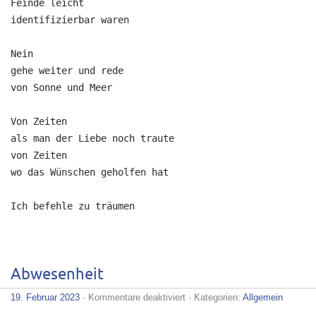
Feinde leicht

identifizierbar waren

Nein

gehe weiter und rede

von Sonne und Meer

Von Zeiten

als man der Liebe noch traute

von Zeiten

wo das Wünschen geholfen hat

Ich befehle zu träumen
Abwesenheit
für
19. Februar 2023
·
Kommentare deaktiviert
· Kategorien:
Allgemein
Abwesenheit