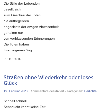
Die Stille der Lebenden
gesellt sich
zum Geschrei der Toten
die aufbegehren
angesichts der ewigen Abwesenheit
gehalten nur
von verblassenden Erinnerungen
Die Toten haben
ihren eigenen Sog
09.10.2016
Straßen ohne Wiederkehr oder loses
Glück
für
19. Februar 2023
·
Kommentare deaktiviert
· Kategorien:
Gedichte
Straßen
ohne
Schnell schnell
Wiederkehr
oder
Sehnsucht kennt keine Zeit