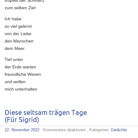
tröpfelt der Schmerz
zum selben Ziel
Ich habe
so viel gelernt
von der Liebe
den Menschen
dem Meer
Tief unter
der Erde warten
freundliche Wesen
und wollen
mich unterhalten
Diese seltsam trägen Tage
(Für Sigrid)
für
22. November 2022
·
Kommentare deaktiviert
· Kategorien:
Gedichte
Diese